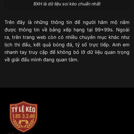
BXH là dữ liệu soi kèo chuẩn nhất
Trên đây là những thông tin để người hâm mộ nắm
được thông tin về bảng xếp hạng tại 99x99s. Ngoài
ra, trên trang web còn có nhiều chuyên mục khác như
lịch thi đấu, kết quả bóng đá, tỷ số trực tiếp. Anh em
nhanh tay truy cập để không bỏ lỡ dữ liệu quan trọng
về giải đấu mình đang quan tâm.