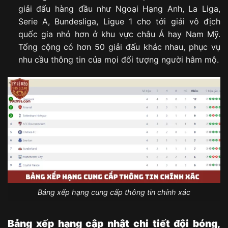
giải đấu hàng đầu như Ngoại Hạng Anh, La Liga,
Serie A, Bundesliga, Ligue 1 cho tới giải vô địch
quốc gia nhỏ hơn ở khu vực châu Á hay Nam Mỹ.
Tổng cộng có hơn 50 giải đấu khác nhau, phục vụ
nhu cầu thông tin của mọi đối tượng người hâm mộ.
Bảng xếp hạng cung cấp thông tin chính xác
Bảng xếp hạng cập nhật chi tiết đội bóng,