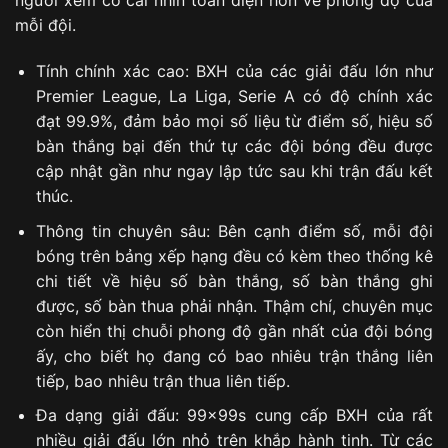
người xem có cái nhìn toàn diện hơn về phong độ của
mỗi đội.
Tính chính xác cao: BXH của các giải đấu lớn như
Premier League, La Liga, Serie A có độ chính xác
đạt 99.9%, đảm bảo mọi số liệu từ điểm số, hiệu số
bàn thắng bại đến thứ tự các đội bóng đều được
cập nhật gần như ngay lập tức sau khi trận đấu kết
thúc.
Thông tin chuyên sâu: Bên cạnh điểm số, mỗi đội
bóng trên bảng xếp hạng đều có kèm theo thống kê
chi tiết về hiệu số bàn thắng, số bàn thắng ghi
được, số bàn thua phải nhận. Thậm chí, chuyên mục
còn hiển thị chuỗi phong độ gần nhất của đội bóng
ấy, cho biết họ đang có bao nhiêu trận thắng liên
tiếp, bao nhiêu trận thua liên tiếp.
Đa dạng giải đấu: 99x99s cung cấp BXH của rất
nhiều giải đấu lớn nhỏ trên khắp hành tinh. Từ các