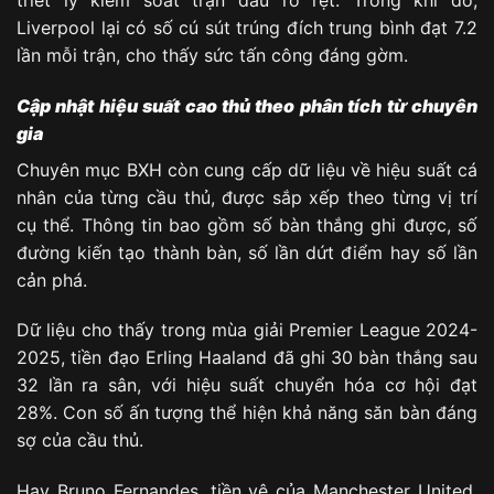
Liverpool lại có số cú sút trúng đích trung bình đạt 7.2
lần mỗi trận, cho thấy sức tấn công đáng gờm.
Cập nhật hiệu suất cao thủ theo phân tích từ chuyên
gia
Chuyên mục BXH còn cung cấp dữ liệu về hiệu suất cá
nhân của từng cầu thủ, được sắp xếp theo từng vị trí
cụ thể. Thông tin bao gồm số bàn thắng ghi được, số
đường kiến tạo thành bàn, số lần dứt điểm hay số lần
cản phá.
Dữ liệu cho thấy trong mùa giải Premier League 2024-
2025, tiền đạo Erling Haaland đã ghi 30 bàn thắng sau
32 lần ra sân, với hiệu suất chuyển hóa cơ hội đạt
28%. Con số ấn tượng thể hiện khả năng săn bàn đáng
sợ của cầu thủ.
Hay Bruno Fernandes, tiền vệ của Manchester United,