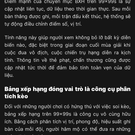
Điểm mạnh của chuyên mục BXH trên 99x99s là sự
cập nhật liên tục, dữ liệu theo thời gian thực. Sau mỗi
bàn thắng được ghi, mỗi trận đấu kết thúc, hệ thống sẽ
tự động điều chỉnh điểm số, vị trí.
Tính năng này giúp người xem không bỏ lỡ bất kỳ diễn
biến nào, đặc biệt trong giai đoạn cuối mùa giải khi
cuộc đua vô địch, cuộc chiến trụ hạng diễn ra kịch
tính. Thông tin về thẻ phạt, chấn thương cũng được
cập nhật tức thời để đảm bảo tính toàn vẹn của dữ
liệu.
Bảng xếp hạng đóng vai trò là công cụ phân
tích kèo
Đối với những người chơi có hứng thú với việc soi kèo,
bảng xếp hạng trên 99x99s là công cụ vô cùng hữu
ích. Bằng cách phân tích vị trí, phong độ, hiệu suất ghi
bàn của mỗi đội, người hâm mộ có thể đưa ra những