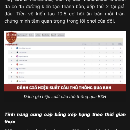
đã có 15 đường kiến tạo thành bàn, xếp thứ 2 tại giải
đấu. Tiền vệ kiến tạo 10.5 cơ hội ăn bàn mỗi trận,
chứng minh tầm quan trọng trong lối chơi của đội.
Đánh giá hiệu suất cầu thủ thông qua BXH
Tính năng cung cấp bảng xếp hạng theo thời gian
thực