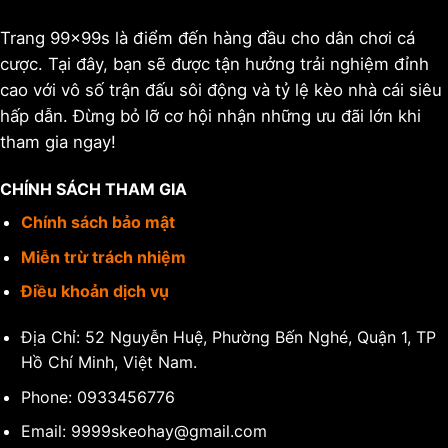
Trang 99x99s là điểm đến hàng đầu cho dân chơi cá
cược. Tại đây, bạn sẽ được tận hưởng trải nghiệm đỉnh
cao với vô số trận đấu sôi động và tỷ lệ kèo nhà cái siêu
hấp dẫn. Đừng bỏ lỡ cơ hội nhận những ưu đãi lớn khi
tham gia ngay!
CHÍNH SÁCH THAM GIA
Chính sách bảo mật
Miễn trừ trách nhiệm
Điều khoản dịch vụ
Địa Chỉ: 52 Nguyễn Huệ, Phường Bến Nghé, Quận 1, TP
Hồ Chí Minh, Việt Nam.
Phone: 0933456776
Email:
9999skeohay@gmail.com