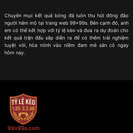
Chuyên mục kết quả bóng đá luôn thu hút đông đảo
người hâm mộ tại trang web 99x99s. Bên cạnh đó, anh
em có thể kết hợp với tỷ lệ kèo và đưa ra dự đoán cho
kết quả trận đấu sắp diễn ra để có thêm trải nghiệm
tuyệt vời, hòa mình vào niềm đam mê sân cỏ ngay
hôm nay.