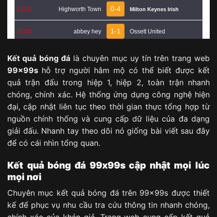
Kết quả bóng đá
là chuyên mục uy tín trên trang web
99x99s
hỗ trợ người hâm mộ có thể biết được kết
quả trận đấu trong hiệp 1, hiệp 2, toàn trận nhanh
chóng, chính xác. Hệ thống ứng dụng công nghệ hiện
đại, cập nhật liên tục theo thời gian thực tổng hợp từ
nguồn chính thống và cung cấp dữ liệu của đa dạng
giải đấu. Nhanh tay theo dõi nó giống bài viết sau đây
để có cái nhìn tổng quan.
Kết quả bóng đá 99x99s cập nhật mọi lúc
mọi nơi
Chuyên mục kết quả bóng đá trên 99x99s được thiết
kế để phục vụ nhu cầu tra cứu thông tin nhanh chóng,