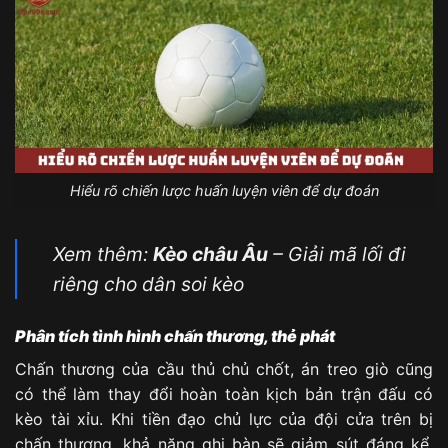
Hiểu rõ chiến lược huấn luyện viên để dự đoán
Xem thêm:
Kèo châu Âu
– Giải mã lối đi
riêng cho dân soi kèo
Phân tích tình hình chấn thương, thẻ phát
Chấn thương của cầu thủ chủ chốt, án treo giò cũng
có thể làm thay đổi hoàn toàn kịch bản trận đấu có
kèo tài xỉu. Khi tiền đạo chủ lực của đội cửa trên bị
chấn thương, khả năng ghi bàn sẽ giảm sút đáng kể,