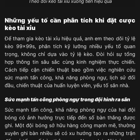
Theo dõi kèo tài xỉu xuống tiền hiệu quả
Những yếu tố cần phân tích khi đặt cược
kèo tài xỉu
Để tham gia kèo tài xỉu hiệu quả, anh em theo dõi tỷ lệ
kèo 99x99s, phân tích kỹ lưỡng nhiều yếu tố quan
trọng, không chỉ dựa vào tỷ lệ kèo. Đòi hỏi sự tổng
hợp thông tin sâu sắc cùng kinh nghiệm thực chiến.
Cách tiếp cận chiến thuật bao gồm việc nghiên cứu
sức mạnh tấn công, khả năng phòng ngự, lịch sử đối
đầu, chiến thuật của huấn luyện viên, yếu tố sân nhà.
Sức mạnh tấn công phòng ngự trong đội hình ra sân
Sức mạnh tấn công, khả năng phòng ngự của hai đội
bóng có ảnh hưởng trực tiếp đến số bàn thắng được
ghi. Một đội bóng sở hữu hàng công mạnh mẽ, thường
xuyên ghi bàn nhiều sẽ có xu hướng tạo ra những trận